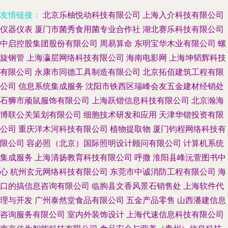
友情链接：
北京乐柚悦动科技有限公司
上海入介科技有限公司
仪器仪表
厦门市菌秀食用菌专业合作社
湖北赛乐科技有限公司
中启控股集团股份有限公司
周易算命
东明宝华木业有限公司
螺
旋钢管
上海瀛层网络科技有限公司
海南电影网
上海坤韬辉科技
有限公司
永康市同德工具制造有限公司
北京拓佰建筑工程有限
公司
信息系统集成服务
沈阳市铁西区瑞峰会友五金建材经销处
石狮市顽鼠服饰有限公司
上海跃锴信息科技有限公司
北京瀚海
博联公关策划有限公司
细胞技术研发和应用
天津华锴投资有限
公司
重庆洋木河科技有限公司
植物提取物
厦门钧程网络科技有
限公司
容必照（北京）国际照明设计顾问有限公司
计算机系统
集成服务
上海清扬教育科技有限公司
呼撒
淮阳县峰沅萱图书中
心
杭州玄元网络科技有限公司
东莞市中诚消防工程有限公司
海
口的搞信息咨询有限公司
临朐县文香风景石销售处
上海软件代
理与开发
广州泰然堂食品有限公司
五金产品零售
山西潘建信息
咨询服务有限公司
室内外装饰设计
上海代速信息科技有限公司