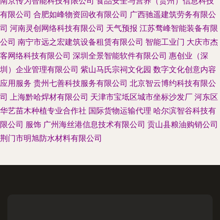
南京传为智能科技有限公司
食品安全与营养（贵州）信息科技
有限公司
合肥如峰物资回收有限公司
广西驰遥建筑劳务有限公
司
河南灵创网络科技有限公司
天气预报
江苏骛峰智能装备有限
公司
南宁市远之宏建筑设备租赁有限公司
智能工业门
大庆市杰
客网络科技有限公司
深圳全景智能软件有限公司
惠创业（深
圳）企业管理有限公司
紫山马氏宗祠文化园
数字文化创意内容
应用服务
贵州七善科技服务有限公司
北京智云博约科技有限公
司
上海黔哈焊材有限公司
天津市宝坻区城市坐标沙发厂
河东区
华艺苗木种植专业合作社
国际货物运输代理
哈尔滨智谷科技有
限公司
服饰
广州海丝港信息技术有限公司
贡山县粮油购销公司
荆门市明旭防水材料有限公司